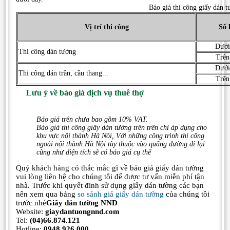
Báo giá thi công giấy dán 
Vị trí thi công
Số 
Dưới
Thi công dán tường
Trên
Dưới
Thi công dán trần, cầu thang...
Trên
Lưu ý về báo giá dịch vụ thuê thợ
Báo giá trên chưa bao gồm 10% VAT.
Báo giá thi công giấy dán tường trên trên chỉ áp dụng cho
khu vực nội thành Hà Nôi, Với những công trình thi công
ngoài nội thành Hà Nội tùy thuộc vào quãng đường đi lại
cũng như diện tích sẽ có báo giá cụ thể
Quý khách hàng có thắc mắc gì về báo giá giấy dán tường
vui lòng liên hệ cho chúng tôi để được tư vấn miễn phí tận
nhà. Trước khi quyết đinh sử dụng giấy dán tường các bạn
nên xem qua bảng
so sánh giá giấy dán tường
của chúng tôi
trước nhé
Giấy dán tường NND
Website:
giaydantuongnnd.com
Tel:
(04)66.874.121
Hotline:
0948.926.000