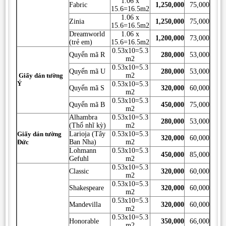
1.06 x
Fabric
1,250,000
75,000
15.6=16.5m2
1.06 x
Zinia
1,250,000
75,000
15.6=16.5m2
Dreamworld
1.06 x
1,200,000
73,000
(trẻ em)
15.6=16.5m2
0.53x10=5.3
Quyển mã R
280,000
53,000
m2
0.53x10=5.3
Quyển mã U
280,000
53,000
Giấy dán tường
m2
Ý
0.53x10=5.3
Quyển mã S
320,000
60,000
m2
0.53x10=5.3
Quyển mã B
450,000
75,000
m2
Alhambra
0.53x10=5.3
280,000
53,000
(Thổ nhĩ kỳ)
m2
Giấy dán tường
Larioja (Tây
0.53x10=5.3
320,000
60,000
Đức
Ban Nha)
m2
Lohmann
0.53x10=5.3
450,000
85,000
Gefuhl
m2
0.53x10=5.3
Classic
320,000
60,000
m2
0.53x10=5.3
Shakespeare
320,000
60,000
m2
0.53x10=5.3
Mandevilla
320,000
60,000
m2
0.53x10=5.3
Honorable
350,000
66,000
m2