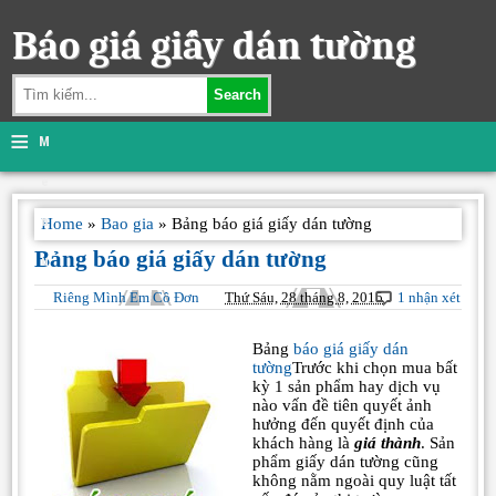
Báo giá giấy dán tường
Search
≡
M
e
n
Home
»
Bao gia
»
Bảng báo giá giấy dán tường
Bảng báo giá giấy dán tường
u
Riêng Mình Em Cô Đơn
Thứ Sáu, 28 tháng 8, 2015
1 nhận xét
Bảng
báo giá giấy dán
tường
Trước khi chọn mua bất
kỳ 1 sản phẩm hay dịch vụ
nào vấn đề tiên quyết ảnh
hưởng đến quyết định của
khách hàng là
giá thành
. Sản
phẩm giấy dán tường cũng
không nằm ngoài quy luật tất