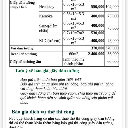
Giấy dán tường
0.53x10=5.3
Hennessy
550,000
104,000
Thụy Điển
m2
0.53x10=5.3
Karaoke
400,000
75,000
m2
0.53x10=5.3
400,000
Seine(điểm
m2
75,000
nhấn)
0.7x10=7m2
530,000
0.53x10=5.3
KID (trẻ em)
400,000
75,000
m2
Vải dán tường
370,000
370.000
Decal dán tường
60m2
2.400.000
33,000
Tính theo m2
Giấy dán chống ẩm
60,000
thành phẩm
Lưu ý về báo giá giấy dán tường
Báo giá trên chưa bao gồm 10% VAT
Báo giá trên chưa gồm phí thi công, báo giá phí thi công
vui lòng tham khảo bên dưới
Giấy dán tường chỉ bán theo cuộn, chia theo mét vuông để
quý khách hàng tiện so sánh giữa các dòng sản phẩm với
nhau
Báo giá dịch vụ thợ thi công
Nếu quý khách hàng có nhu cầu thuê thợ thi công giấy dán tường
thì có thể tham khảo thêm bảng báo giá thi công giấy dán tường
dưới đây.