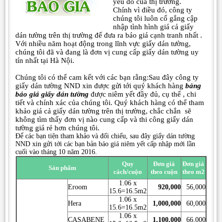
yếu đó của thị trường.
Chính vì điều đó, công ty
chúng tôi luôn cố gắng cập
nhập tình hình giá cả giấy
dán tường trên thị trường để đưa ra báo giá cạnh tranh nhất .
Với nhiều năm hoạt động trong lĩnh vực giấy dán tường,
chúng tôi đã và đang là đơn vị cung cấp giấy dán tường uy
tín nhất tại Hà Nội.
Chúng tôi có thể cam kết với các bạn rằng:Sau đây công ty
giấy dán tường NND xin được gửi tới quý khách hàng
bảng
báo giá
giấy dán tường
được niêm yết đầy đủ, cụ thể , chi
tiết và chính xác của chúng tôi. Quý khách hàng có thể tham
khảo giá cả giấy dán tường trên thị trường, chắc chắn sẽ
không tìm thấy đơn vị nào cung cấp và thi công giấy dán
tường giá rẻ hơn chúng tôi.
Để các bạn tiện tham khảo và đối chiếu, sau đây giấy dán tường
NND xin gửi tới các bạn bản báo giá niêm yết cấp nhập mới lần
cuối vào tháng 10 năm 2016.
Quy
Đơn giá
Đơn giá
Sản phẩm
cách/cuộn
theo cuộn
theo m2
1.06 x
Eroom
920,000
56,000
15.6=16.5m2
1.06 x
Hera
1,000,000
60,000
15.6=16.5m2
1.06 x
CASABENE
1,100,000
66.000