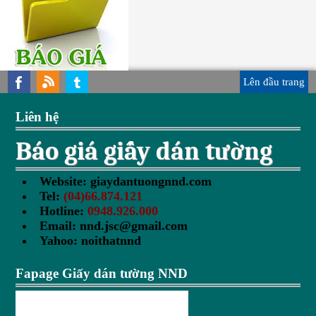
Lên đầu trang
Liên hệ
Báo giá giấy dán tường
Website:
giaydantuongnnd.com
Tel:
(04)66.874.121
Hotline:
0948.926.000
Email:
nnd.jsc@gmail.com
Yahoo:
noithatnnd
Fapage Giấy dán tường NND