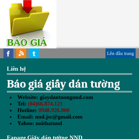
Lên đầu trang
Liên hệ
Báo giá giấy dán tường
Website:
giaydantuongnnd.com
Tel:
(04)66.874.121
Hotline:
0948.926.000
Email:
nnd.jsc@gmail.com
Yahoo:
noithatnnd
Fapage Giấy dán tường NND