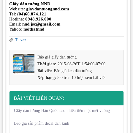
Giấy dán tường NND
Website:
giaydantuongnnd.com
Tel:
(04)66.874.121
Hotline:
0948.926.000
Email:
nnd.jsc@gmail.com
Yahoo:
noithatnnd
Tu van
Báo giá giấy dán tường
Thời gian:
2015-08-26T11:54:00-07:00
Bài viết:
Báo giá keo dán tường
Xếp hạng:
5.0
trên
10
lượt xem bài viết
BÀI VIẾT LIÊN QUAN:
Giấy dán tường Hàn Quốc bao nhiêu tiền một mét vuông
Báo giá sản phẩm decal dán kính