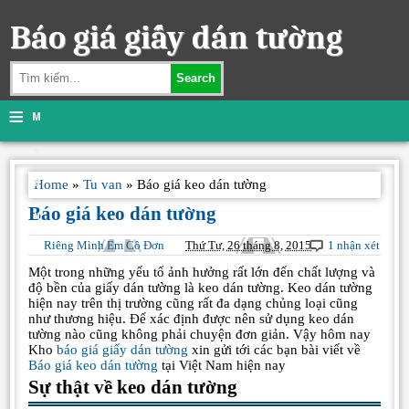
Báo giá giấy dán tường
Search
≡
M
e
n
Home
»
Tu van
»
Báo giá keo dán tường
Báo giá keo dán tường
u
Riêng Mình Em Cô Đơn
Thứ Tư, 26 tháng 8, 2015
1 nhận xét
Một trong những yếu tố ảnh hưởng rất lớn đến chất lượng và
độ bền của giấy dán tường là keo dán tường. Keo dán tường
hiện nay trên thị trường cũng rất đa dạng chủng loại cũng
như thương hiệu. Để xác định được nên sử dụng keo dán
tường nào cũng không phải chuyện đơn giản. Vậy hôm nay
Kho
báo giá giấy dán tường
xin gửi tới các bạn bài viết về
Báo giá keo dán tường
tại Việt Nam hiện nay
Sự thật về keo dán tường