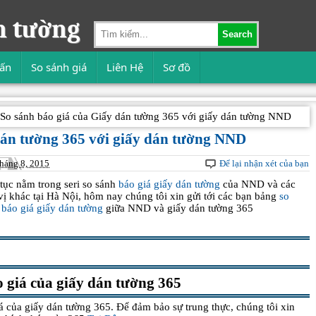
n tường
Search
vấn
So sánh giá
Liên Hệ
Sơ đồ
So sánh báo giá của Giấy dán tường 365 với giấy dán tường NND
dán tường 365 với giấy dán tường NND
tháng 8, 2015
Để lại nhận xét của bạn
 tục nằm trong seri so sánh
báo giá giấy dán tường
của NND và các
vị khác tại Hà Nội, hôm nay chúng tôi xin gửi tới các bạn bảng
so
 báo giá giấy dán tường
giữa NND và giấy dán tường 365
 giá của giấy dán tường 365
á của giấy dán tường 365. Để đảm bảo sự trung thực, chúng tôi xin