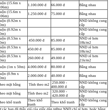
uộn (15.6m x
1.100.000 đ
66.000 đ
Bằng nhau
.06m)
uộn (15.6m x
1.250.000 đ
75.000 đ
Bằng nhau
.06m)
uộn (0.92m x
NND không cung
0m)
cấp
uộn (0.92m x
NND không cung
0m)
cấp
uộn (0.53m x
NND rẻ hơn
450.000 đ
85.000 đ
0m)
18k/m2
uộn (0.53m x
NND rẻ hơn
450.00 đ
85.000 đ
0m)
18k/m2
uộn (0.53m x
NND rẻ hơn
260.000 đ
49.000 đ
0m)
21k/m2
uộn (1m x 50m)
4.000.000 đ
80.000 đ
Bằng nhau
uộn (0.9m x
2.000.000 đ
40.000 đ
Bằng nhau
0m)
250.000 -
NND không cung
heo mặt bằng
Tính theo m2
400.000 đ
cấp
320.000 -
NND không cung
heo mặt bằng
Tính theo m2
420.000 đ
cấp
Theo khổ
NND không cung
heo khổ tranh
Theo khổ tranh
tranh
cấp
hư các bạn đã thấy giá của giấy dán tường NND chỉ rẻ hơn, hoặc bằng