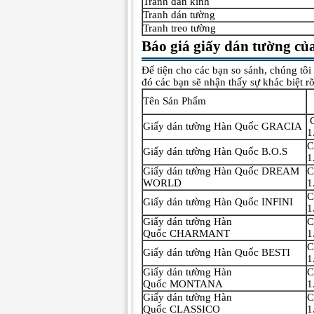
Tranh dán kính
Tranh dán tường
Tranh treo tường
Báo giá giấy dán tường c
Để tiện cho các bạn so sánh, chúng tôi
đó các bạn sẽ nhận thấy sự khác biệt rõ
Tên Sản Phẩm
C
Giấy dán tường Hàn Quốc GRACIA
1
C
Giấy dán tường Hàn Quốc B.O.S
1
Giấy dán tường Hàn Quốc DREAM
C
WORLD
1
C
Giấy dán tường Hàn Quốc INFINI
1
Giấy dán tường Hàn
C
Quốc CHARMANT
1
C
Giấy dán tường Hàn Quốc BESTI
1
Giấy dán tường Hàn
C
Quốc MONTANA
1
Giấy dán tường Hàn
C
Quốc CLASSICO
1