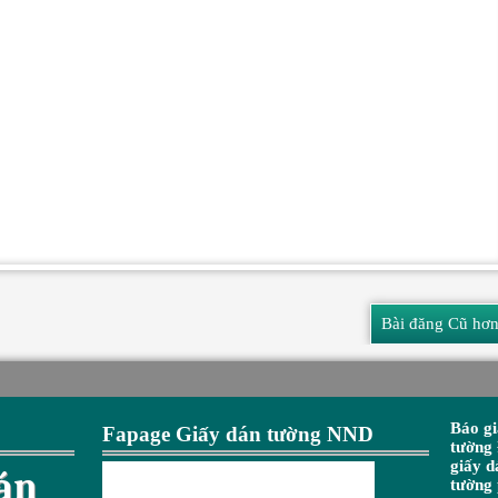
Bài đăng Cũ hơ
Báo gi
Fapage Giấy dán tường NND
tường
giấy 
dán
tường