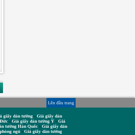
n
Lên đầu trang
á giấy dán tường
-
Giá giấy dán
 Đức
-
Giá giấy dán tường Ý
-
Giá
dán tường Hàn Quốc
-
Giá giấy dán
 phòng ngủ
-
Giá giấy dán tường