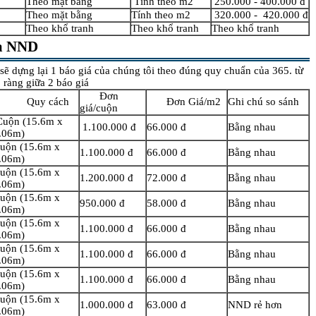
Theo mặt bằng
Tính theo m2
250.000 - 400.000 đ
Theo mặt bằng
Tính theo m2
320.000 - 420.000 đ
Theo khổ tranh
Theo khổ tranh
Theo khổ tranh
ủa NND
 sẽ dựng lại 1 báo giá của chúng tôi theo đúng quy chuẩn của 365. từ
 ràng giữa 2 báo giá
Đơn
Quy cách
Đơn Giá/m2
Ghi chú so sánh
giá/cuộn
uộn (15.6m x
1.100.000 đ
66.000 đ
Bằng nhau
.06m)
uộn (15.6m x
1.100.000 đ
66.000 đ
Bằng nhau
.06m)
uộn (15.6m x
1.200.000 đ
72.000 đ
Bằng nhau
.06m)
uộn (15.6m x
950.000 đ
58.000 đ
Bằng nhau
.06m)
uộn (15.6m x
1.100.000 đ
66.000 đ
Bằng nhau
.06m)
uộn (15.6m x
1.100.000 đ
66.000 đ
Bằng nhau
.06m)
uộn (15.6m x
1.100.000 đ
66.000 đ
Bằng nhau
.06m)
uộn (15.6m x
1.000.000 đ
63.000 đ
NND rẻ hơn
.06m)