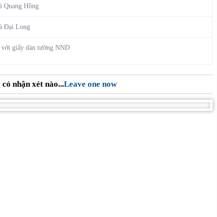
và Quang Hồng
à Đại Long
5 với giấy dán tường NND
có nhận xét nào...
Leave one now