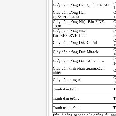
C
Giấy dán tường Hàn Quốc DARAE
1
Giấy dán tường Hàn
C
Quốc PHOENIX
1
Giấy dán tường Nhật Bản FINE-
C
1000
5
Giấy dán tường Nhật
C
Bản RESERVE-1000
5
C
Giấy dán tường Đức Gelful
1
C
Giấy dán tường Đức Miracle
1
C
Giấy dán tường Đức Alhambra
1
Giấy dán kính phản quang,cách
C
nhiệt
C
Giấy dán trang trí
5
Tranh dán kính
T
Tranh dán tường
T
Tranh treo tường
T
Trên là bảng so sánh của chúng tôi, n