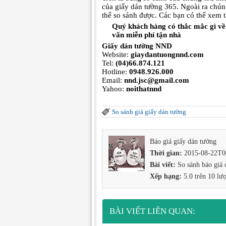
của giấy dán tường 365. Ngoài ra chú
thể so sánh được. Các bạn có thể xem 
Quý khách hàng có thắc mắc gì về 
vấn miễn phí tận nhà
Giấy dán tường NND
Website:
giaydantuongnnd.com
Tel:
(04)66.874.121
Hotline:
0948.926.000
Email:
nnd.jsc@gmail.com
Yahoo:
noithatnnd
So sánh giá giấy dán tường
Báo giá giấy dán tường
Thời gian:
2015-08-22T0
Bài viết:
So sánh báo giá
Xếp hạng:
5.0
trên
10
lượ
BÀI VIẾT LIÊN QUAN: