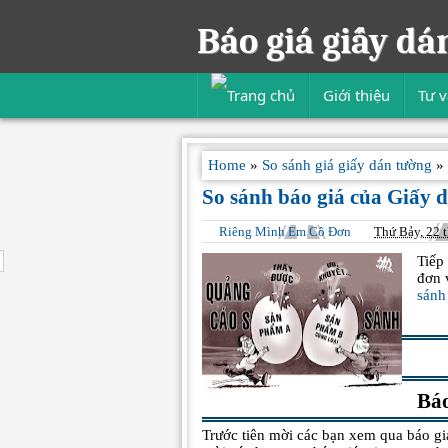
Báo giá giấy dá
Giới thiệu
Tư 
Home
»
So sánh giá giấy dán tường
»
So sánh báo giá của Giấy 
Riêng Mình Em Cô Đơn
Thứ Bảy, 22 
Tiếp
đơn 
sánh
Báo
Trước tiên mời các bạn xem qua báo gi